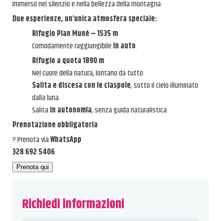
immerso nel silenzio e nella bellezza della montagna.
La nostra Storia
Due esperienze, un’unica atmosfera speciale:
Rifugio Pian Muné – 1535 m
Webcam
Comodamente raggiungibile
in auto
.
Rifugio a quota 1890 m
Galleria Fotografica
Nel cuore della natura, lontano da tutto.
Contatti e aperture
Salita e discesa con le ciaspole
, sotto il cielo illuminato
dalla luna.
Lavora con Noi!
Salita
in autonomia
, senza guida naturalistica
Prenotazione obbligatoria
Iscrizione Newsletter
? Prenota via
WhatsApp
328 692 5406
Richiedi
informazioni