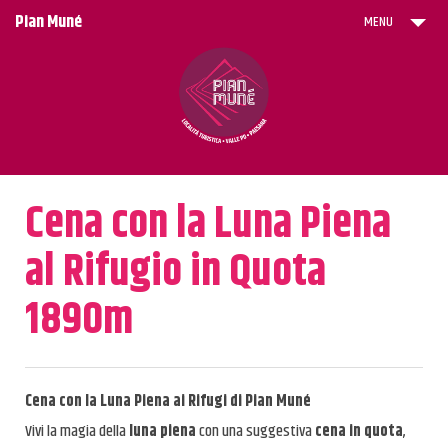
Pian Muné
MENU
ACQUISTA SKIPASS ONLINE
Trekking per Tutti
Trekking per Bambini
Cena con la Luna Piena
I Rifugi
al Rifugio in Quota
Eventi
1890m
News
Stazione Sciistica & Tariffe
Maestri di Sci
Cena con la Luna Piena ai Rifugi di
Pian Muné
Vivi la magia della
luna piena
con una suggestiva
cena in quota
,
Dove Soggiornare