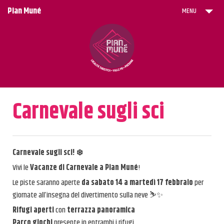
Pian Muné
MENU
ACQUISTA SKIPASS ONLINE
Trekking per Tutti
Trekking per Bambini
Carnevale sugli sci
I Rifugi
Eventi
News
Carnevale sugli sci! ❄️
Vivi le
Vacanze di Carnevale a Pian Muné
!
Stazione Sciistica & Tariffe
Le piste saranno aperte
da sabato 14 a martedì 17 febbraio
per
giornate all’insegna del divertimento sulla neve ⛷️✨
Maestri di Sci
Rifugi aperti
con
terrazza panoramica
Dove Soggiornare
Parco giochi
presente in entrambi i rifugi