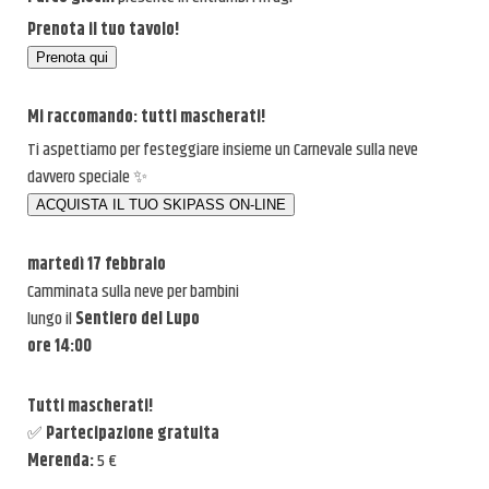
Prenota il tuo tavolo!
La nostra Storia
Webcam
Mi raccomando: tutti mascherati!
Galleria Fotografica
Ti aspettiamo per festeggiare insieme un Carnevale sulla neve
davvero speciale ✨
Contatti e aperture
Lavora con Noi!
martedì 17 febbraio
Iscrizione Newsletter
Camminata sulla neve per bambini
lungo il
Sentiero del Lupo
ore 14:00
Tutti mascherati!
✅
Partecipazione gratuita
Merenda:
5 €