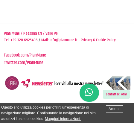
Pian Muné / Paesana CN / Valle Po
Tel:
+39 328 6925406
/
Mail: info@pianmune.it
-
Privacy & Cookie Policy
Facebook.com/PianMune
Twitter.com/PianMune
Contattaci ora!
Questo sito utilizza cookies per offrirti un'esperienza di
Accetto
navigazione migliore. Continuando la navigazione nel sito
autorizzi l’uso dei cookies.
Maggiori informazioni.