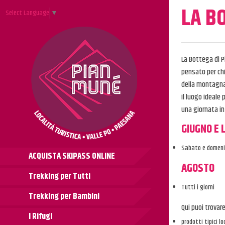
LA B
Select Language
▼
La Bottega di P
pensato per chi 
della montagna
il luogo ideal
una giornata in
GIUGNO E 
Sabato e domen
ACQUISTA SKIPASS ONLINE
AGOSTO
Trekking per Tutti
Tutti i giorni
Trekking per Bambini
Qui puoi trovar
I Rifugi
prodotti tipici lo