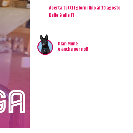
Aperta tutti i giorni fino al 30 agosto
Dalle 9 alle 17
Pian Muné
è anche per noi!