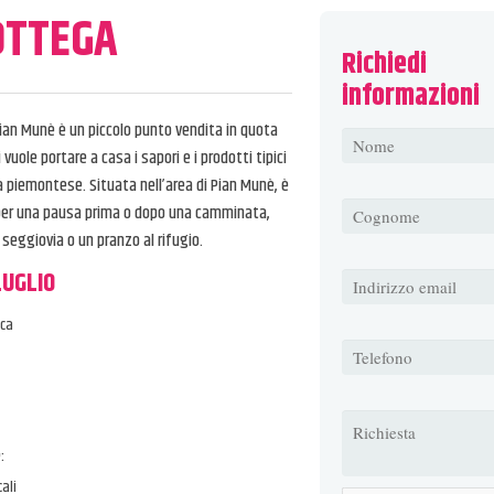
OTTEGA
Richiedi
informazioni
ian Munè è un piccolo punto vendita in quota
vuole portare a casa i sapori e i prodotti tipici
 piemontese. Situata nell’area di Pian Munè, è
e per una pausa prima o dopo una camminata,
 seggiovia o un pranzo al rifugio.
LUGLIO
ica
e:
cali